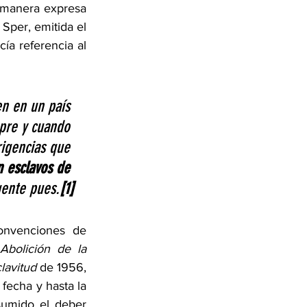
 manera expresa 
per, emitida el 
a referencia al 
en en un país 
mpre y cuando 
rigencias que 
n esclavos de 
gente pues.
[1]
onvenciones de 
Abolición de la 
clavitud
 de 1956, 
fecha y hasta la 
sumido el deber 