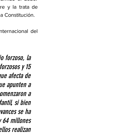
re y la trata de 
a Constitución.
ternacional del 
o forzoso, la 
forzosos y 15 
que afecta de 
ue apunten a 
comenzaron a 
antil, si bien 
avances se ha 
y 64 millones 
llos realizan 