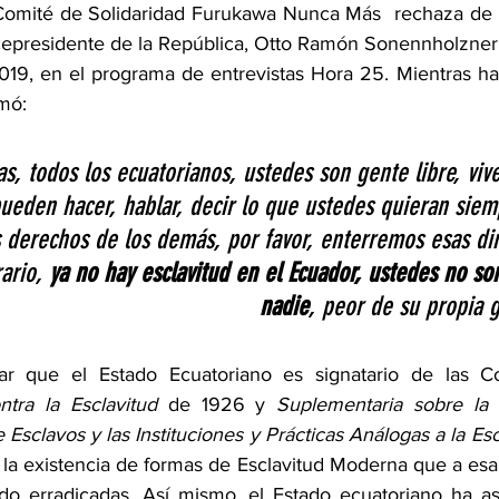
l Comité de Solidaridad Furukawa Nunca Más  rechaza de
icepresidente de la República, Otto Ramón Sonennholzner S
19, en el programa de entrevistas Hora 25. Mientras hací
rmó:
s, todos los ecuatorianos, ustedes son gente libre, viv
pueden hacer, hablar, decir lo que ustedes quieran sie
s derechos de los demás, por favor, enterremos esas di
ario, 
ya no hay esclavitud en el Ecuador, ustedes no so
nadie
, peor de su propia 
ar que el Estado Ecuatoriano es signatario de las C
ntra la Esclavitud
 de 1926 y 
Suplementaria sobre la 
e Esclavos y las Instituciones y Prácticas Análogas a la Es
la existencia de formas de Esclavitud Moderna que a esa 
ido erradicadas. Así mismo, el Estado ecuatoriano ha a