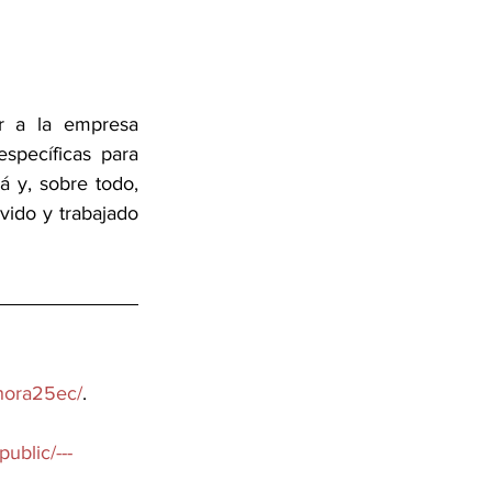
r a la empresa 
pecíficas para 
 y, sobre todo, 
vido y trabajado 
hora25ec/
. 
ublic/---