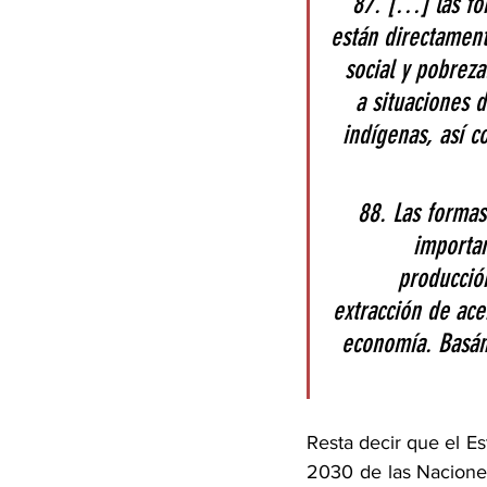
87. […] las fo
están directament
social y pobreza
a situaciones d
indígenas, así c
88. Las forma
importan
producción
extracción de ace
economía. Basánd
Resta decir que el E
2030 de las Naciones