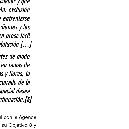
cuador y que 
ón, exclusión 
e enfrentarse 
dientes y los 
n presa fácil 
plotación […]
ntes de modo 
, en ramas de 
 y flores, la 
cturado de la 
pecial desea 
ntinuación.
[3]
l con la Agenda 
su Objetivo 8 y 