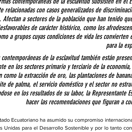
rmas contemporáneas de la esclavitud subsisten en el E
e relacionadas con casos generalizados de discriminaci
. Afectan a sectores de la población que han tenido qu
esfavorables de carácter histórico, como los afrodescen
omo a grupos cuyas condiciones de vida les convierten e
para la ex
s contemporáneas de la esclavitud también están prese
te en los sectores primario y terciario de la economía
 como la extracción de oro, las plantaciones de bananas
ite de palma, el servicio doméstico y el sector no estru
ose en los resultados de su labor, la Representante Es
hacer las recomendaciones que figuran a co
stado Ecuatoriano ha asumido su compromiso internaciona
 Unidas para el Desarrollo Sostenible y por lo tanto con 