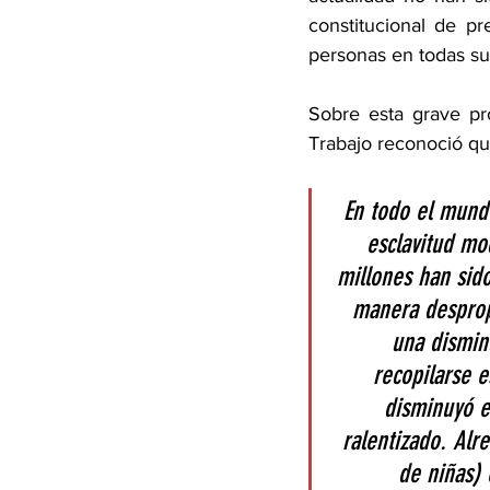
constitucional de pre
personas en todas sus
Sobre esta grave pro
Trabajo reconoció qu
En todo el mundo
esclavitud mod
millones han sido
manera desprop
una dismin
recopilarse e
disminuyó e
ralentizado. Alr
de niñas) 