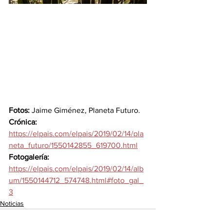
Fotos:
 Jaime Giménez, Planeta Futuro.
Crónica:
https://elpais.com/elpais/2019/02/14/pla
neta_futuro/1550142855_619700.html
Fotogalería:
https://elpais.com/elpais/2019/02/14/alb
um/1550144712_574748.html#foto_gal_
3
Noticias