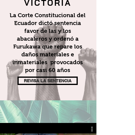
VICTORIA
La Corte Constitucional del
Ecuador dictó sentencia
favor de las y los
abacaleros y ordenó a
Furukawa que repare los
daños materiales e
inmateriales provocados
por casi 60 años
REVISA LA SENTENCIA