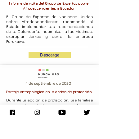
Informe de visita del Grupo de Expertos sobre
Afrodescendientes a Ecuador
El Grupo de Expertos de Naciones Unidas
sobre Afrodescendientes recomendó al
Estado implementar las recomendaciones
de la Defensoría, indemnizar a las víctimas,
expropiar tierras y cerrar la empresa
Furukawa.
Descarga
4 de septiembre de 2020
Peritaje antropológico en la acción de protección
Durante la acción de protección, las familias
organizadas solicitaron que se realice una
pericia antropológica como parte de las
pruebas. El informe elaborado por la Perito
puede ser consutado en este enlace.
Descarga