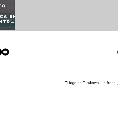
to
ca en
ontra
El logo de Furukawa —la frase